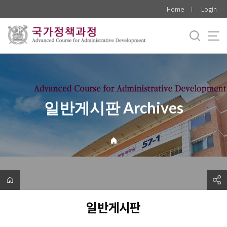
바
Home
Login
로
가
기
메
뉴
일반게시판 Archives
일반게시판