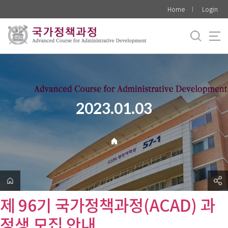
바
Home
Login
로
가
기
메
뉴
2023.01.03
제 96기 국가정책과정(ACAD) 과
정생 모집 안내