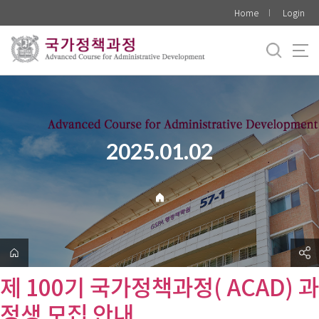
바
Home
Login
로
가
기
메
뉴
2025.01.02
제 100기 국가정책과정( ACAD) 과
정생 모집 안내