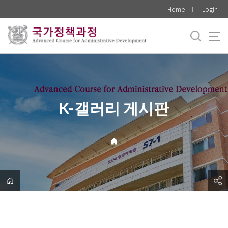
바
Home
Login
로
가
기
메
뉴
K-갤러리 게시판