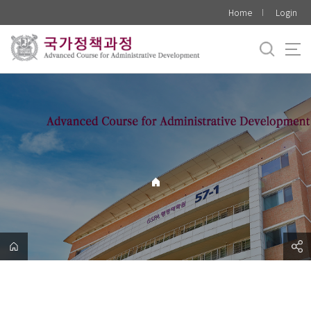
바
Home
Login
로
가
기
메
뉴